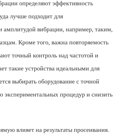
брации определяют эффективность
и
к
уда лучше подходит для
о
р
и амплитудой вибрации, например, таким,
в
к
азцам. Кроме того, важна повторяемость
л
и
ают точный контроль над частотой и
е
н
ает такие устройства идеальными для
т
с
к
ется выбирать оборудование с точной
о
г
ию экспериментальных процедур и снизить
о
с
е
р
в
ямую влияет на результаты просеивания.
и
с