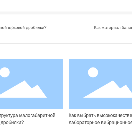
тной щёковой дробилки?
Как материал бано
труктура малогабаритной
Как выбрать высококачеств
 дробилки?
лабораторное вибрационное