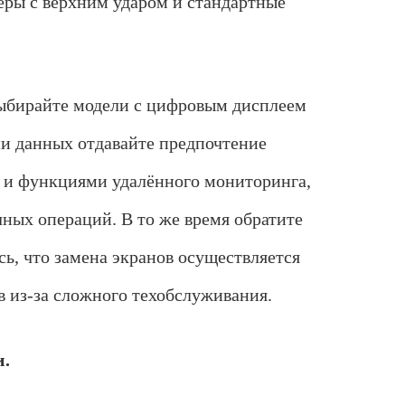
еры с верхним ударом и стандартные
р
в
а
л
в
р
выбирайте модели с цифровым дисплеем
е
м
ии данных отдавайте предпочтение
е
н
 и функциями удалённого мониторинга,
и
о
ных операций. В то же время обратите
к
а
ь, что замена экранов осуществляется
з
а
н
в из-за сложного техобслуживания.
и
я
у
и.
с
л
у