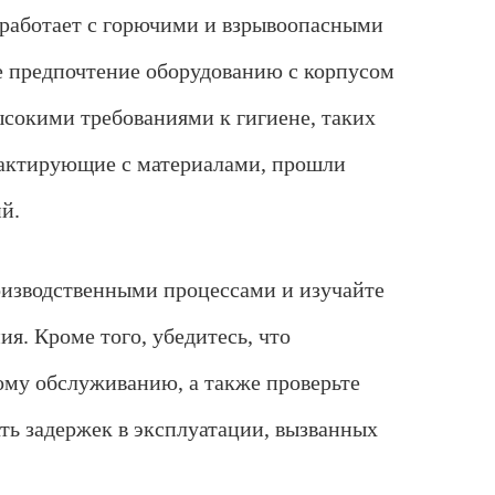
г:
 работает с горючими и взрывоопасными
8
:
те предпочтение оборудованию с корпусом
0
0
ысокими требованиями к гигиене, таких
-
1
нтактирующие с материалами, прошли
8
:
й.
0
0
оизводственными процессами и изучайте
я. Кроме того, убедитесь, что
кому обслуживанию, а также проверьте
ть задержек в эксплуатации, вызванных