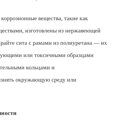
 коррозионные вещества, такие как
еществами, изготовлены из нержавеющей
ирайте сита с рамами из полиуретана — их
гирующими или токсичными образцами
Г
р
ительными кольцами и
у
п
рязнять окружающую среду или
п
а
с
о
т
чности
р
у
д
н