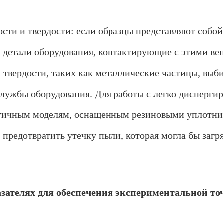
сти и твердости: если образцы представляют собой
то детали оборудования, контактирующие с этими в
й твердости, таких как металлические частицы, выб
 службы оборудования. Для работы с легко диспер
етичным моделям, оснащенным резиновыми уплотн
предотвратить утечку пыли, которая могла бы заг
азателях для обеспечения экспериментальной то