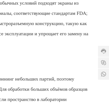
 обычных условий подходят экраны из
а
:
8
риалы, соответствующие стандартам FDA;
6
-
быстроразъемную конструкцию, такую как
0
+
7
се эксплуатации и упрощает его замену на
8
3
6
1
+
1
-
8
8
8
6
1
5
1
5
5
8
3
5
1
7
2
5
9
6
3
крининг небольших партий, поэтому
2
4
7
5
7
9
 Для обработки больших объёмов образцов
4
И
2
2
н
5
сли пространство в лаборатории
т
4
е
2