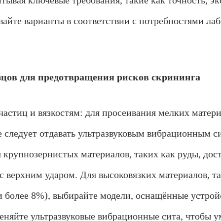
тывая ключевые требования, такие как точность, э
вайте варианты в соответствии с потребностями ла
азцов для предотвращения рисков скрининга
астиц и вязкостям: для просеивания мелких матери
 следует отдавать ультразвуковым вибрационным с
я крупнозернистых материалов, таких как руды, дос
 верхним ударом. Для высоковязких материалов, т
и более 8%), выбирайте модели, оснащённые устро
няйте ультразвуковые вибрационные сита, чтобы у